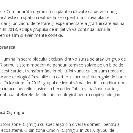
Cum ar arăta o grădină cu plante cultivate ca pe vremuri și
că este un spațiu creat de la zero pentru a cultiva plante
, dar și un cadru de testare și experimentare a grădinii care adună
. În 2018, echipa grupului de inițiativă va continua lucrul la
seri de film și evenimente conexe.
loreasca
 lumină în scara blocului exclusiv dintr-o sursă solară? Un grup de
2017 primul sistem modern de panouri termice solare pe un bloc de
 acest cartier, transformând imobilul într-unul cu consum redus de
cație ecologică în școlile din cartier și lucrează la un ghid de bune
 în locuințe. În 2018, grupul de inițiativă va identifica un bloc nou
 înlocui becurile clasice cu becuri led într-o școală din cartier,
ntinua atelierele de educație ecologică pentru copii și adulți în
ică Cișmigiu
itorii zonei Cișmigiu cu specialiști din diverse domenii pentru a
ecosistemului din zona Grădinii Cișmigiu. În 2017, grupul de