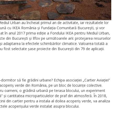
diul Urban au încheiat primul an de activitate, iar rezultatele lor
eună cu IKEA România și Fundația Comunitară București, și vor
nsat în anul 2017 prima ediție a Fondului IKEA pentru Mediul Urban,
ecte din București și Ilfov pe următoarele arii: protejarea resurselor
și adaptarea la efectele schimbărilor climatice. Valoarea totală a
u fost selectate șase proiecte din București din 79 de aplicații.
-dormitor să fie grădini urbane? Echipa asociației „Cartier Aviației”
l acoperiș verde din România, pe un bloc de locuințe colective.
tru oameni, o grădină urbană pe terasa blocului, un experiment
” și cantitatea microparticulelor de praf din atmosferă. În 2018,
nii din cartier pentru a instala al doilea acoperiș verde, va analiza
tele acoperișului verde instalat asupra blocului.