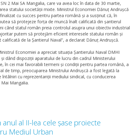
 SN 2 Mai SA Mangalia, care va avea loc în data de 30 martie,
rarea statului societății mixte. Ministrul Economiei Dănuț Andrușcă
finalizat cu succes pentru partea română și a susținut că, în
putea să protejeze forța de muncă înalt calificată din șantierul
ani când statul român preia controlul asupra unui obiectiv industrial
majoritar putem să protejăm eficient interesele statului român și
 calificată de la Șantierul Naval”, a declarat Dănuț Andrușcă.
inistrul Economiei a apreciat situația Șantierului Naval DMHI
și dând dispoziții aparatului de lucru din cadrul Ministerului
e, în cei mai favorabili termeni și condiții pentru partea română, a
erval de timp, preocuparea Ministrului Andrușcă a fost legată la
întâlniri cu reprezentanții mediului sindical, cu conducerea
2 Mai Mangalia.
anul al II-lea cele șase proiecte
tru Mediul Urban