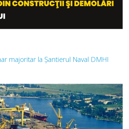
ar majoritar la Șantierul Naval DMHI