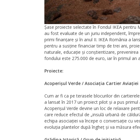
Șase proiecte selectate în Fondul IKEA pentru Me
au fost evaluate de un juriu independent, împr
primi finanțare și în anul II. IKEA România a la
pentru a susține financiar timp de trei ani, proi
naturale, educație și conștientizare, prevenirea 
fondului este 275.000 de euro, iar în primul an a
Proiecte:
Acoperișul Verde / Asociația Cartier Aviației
Cum ar fi ca pe terasele blocurilor din cartierele
a lansat în 2017 un proiect pilot și a pus primu
Acoperișul Verde devine un loc de relaxare pen
care reduce efectul de „insulă urbană de căldură
echipa asociației va începe o conversație cu veci
evoluția plantelor după îngheț și va măsura efec
Grădina Istorică / Grup de inițiativă