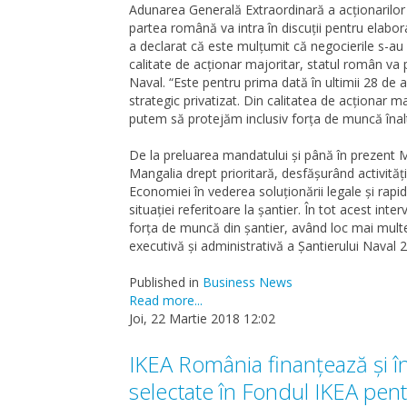
Adunarea Generală Extraordinară a acționarilor
partea română va intra în discuții pentru elabo
a declarat că este mulțumit că negocierile s-au 
calitate de acționar majoritar, statul român va 
Naval. “Este pentru prima dată în ultimii 28 de 
strategic privatizat. Din calitatea de acționar 
putem să protejăm inclusiv forța de muncă înalt
De la preluarea mandatului și până în prezent M
Mangalia drept prioritară, desfășurând activități 
Economiei în vederea soluționării legale și rapid
situației referitoare la șantier. În tot acest int
forța de muncă din șantier, având loc mai multe 
executivă și administrativă a Șantierului Naval 
Published in
Business News
Read more...
Joi, 22 Martie 2018 12:02
IKEA România finanțează și în 
selectate în Fondul IKEA pen