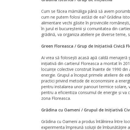
Cum se făcea mămăliga până să avem porumbul? 
cum ne putem folosi astăzi de ea? Grădina Istori
alimentare vechi găsite în provinciile românești
în jurul ei bucureștenii și comunitatea din cartier
grădină, va organiza ateliere pe diverse teme, 
Green Floreasca / Grup de Inițiativă Civică F
Ai vrea să folosești acasă apă caldă menajeră și
inițiativă din cartierul Floreasca a montat în 
locuințe colective construit înainte de 1990 din
energie. Grupul a început primele ateliere de edu
practici privind metode de economisire a energiei
pentru instalarea unor panouri termice solare, va
pentru a eficientiza consumul de energie și va co
zona Floreasca.
Grădina cu Oameni / Grupul de Inițiativă Civ
Grădina cu Oameni a produs întâlnirea între locu
experimenta împreună soluții de îmbunătățire a 