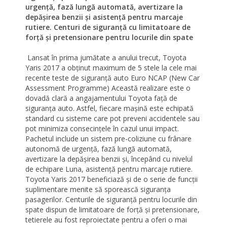
urgență, fază lungă automată, avertizare la
depășirea benzii și asistență pentru marcaje
rutiere. Centuri de siguranță cu limitatoare de
forță și pretensionare pentru locurile din spate
Lansat în prima jumătate a anului trecut, Toyota
Yaris 2017 a obținut maximum de 5 stele la cele mai
recente teste de siguranță auto Euro NCAP (New Car
Assessment Programme) Această realizare este o
dovadă clară a angajamentului Toyota față de
siguranța auto. Astfel, fiecare mașină este echipată
standard cu sisteme care pot preveni accidentele sau
pot minimiza consecințele în cazul unui impact.
Pachetul include un sistem pre-coliziune cu frânare
autonomă de urgență, fază lungă automată,
avertizare la depășirea benzii și, începând cu nivelul
de echipare Luna, asistență pentru marcaje rutiere.
Toyota Yaris 2017 beneficiază și de o serie de funcții
suplimentare menite să sporească siguranța
pasagerilor. Centurile de siguranță pentru locurile din
spate dispun de limitatoare de forță și pretensionare,
tetierele au fost reproiectate pentru a oferi o mai