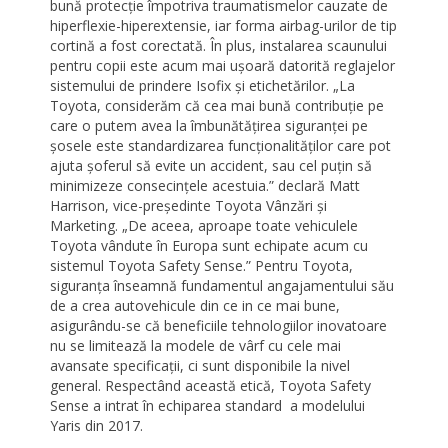
bună protecție împotriva traumatismelor cauzate de
hiperflexie-hiperextensie, iar forma airbag-urilor de tip
cortină a fost corectată. În plus, instalarea scaunului
pentru copii este acum mai ușoară datorită reglajelor
sistemului de prindere Isofix și etichetărilor.
„La
Toyota, considerăm că cea mai bună contribuție pe
care o putem avea la îmbunătățirea siguranței pe
șosele este standardizarea funcționalităților care pot
ajuta șoferul să evite un accident, sau cel puțin să
minimizeze consecințele acestuia.
” declară Matt
Harrison, vice-președinte Toyota Vânzări și
Marketing.
„De aceea, aproape toate vehiculele
Toyota vândute în Europa sunt echipate acum cu
sistemul Toyota Safety Sense.”
Pentru Toyota,
siguranța înseamnă fundamentul angajamentului său
de a crea autovehicule din ce in ce mai bune,
asigurându-se că beneficiile tehnologiilor inovatoare
nu se limitează la modele de vârf cu cele mai
avansate specificații, ci sunt disponibile la nivel
general. Respectând această etică, Toyota Safety
Sense a intrat în echiparea standard a modelului
Yaris din 2017.