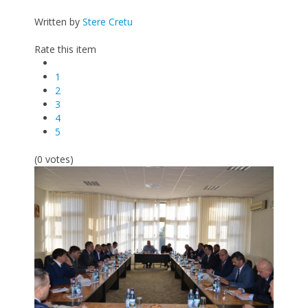
Written by
Stere Cretu
Rate this item
1
2
3
4
5
(0 votes)