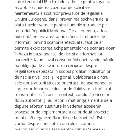
catre teritoriul UE a limitelor admise pentru tigari si
alcool, excluderea cazurilor de solicitare
neîntemeiată a scutirilor prevăzute de legislația
Uniunii Europene, dar și prevenirea eschivării de la
plata taxelor vamale pentru bunurile introduse pe
teritoriul Republicii Moldova. De asemenea, a fost
abordată necesitatea optimizării schimburilor de
informații privind scanările efectuate, fapt ce ar
permite exploatarea echipamentelor de scanare doar
în baza în baza analizei de risc și a informațiilor
parvenite. Iar în cazul consemnării unei fraude, părțile
au obligația de a se informa reciproc despre
ilegalitatea depistată în scopul profilării indicatorilor
de risc la nivel local și regional. Colaborarea dintre
cele două autorități este orientată, de asemenea, și
spre coordonarea acțiunilor de fluidizare a traficului
transfrontalier. În acest context, conducătorii celor
două autorități și-au reconfirmat angajamentul de a
depune eforturi susținute în vederea accelerării
proceselor de implementare a celor două proiecte
menite să degajeze fluxurile de la frontieră. Este
vorba despre conceptul controlului comun,
preconizat în primă fază pentru Cahul-Oancea și