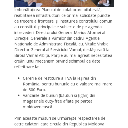
Îmbunătaţirea Planului de colaborare bilaterală,
reabilitarea infrastructurii celor mai solicitate puncte
de trecere a frontierei și instituirea controlului comun
au constituit principalele subiecte de pe agenda
întrevederii Directorului General Marius Atomei al
Direcției Generale a Vămilor din cadrul Agenției
Naționale de Administrare Fiscală, cu, Vitalie Vrabie
Director General al Serviciului Vamal, desfășurată la
Biroul Vamal Albița. Părţile au mai agreat necesitatea
creării unui mecanism privind schimbul de date
referitoare la:
Cererile de restituire a TVA la ieşirea din
România, pentru bunurile cu o valoare mai mare
de 300 Euro.
Vânzarile de bunuri (băuturi si ţigări) din
magazinele duty-free aflate pe partea
moldovenească.
Prin aceaste măsuri se urmăreşte respectarea de
catre calatorii care circula din Republica Moldova