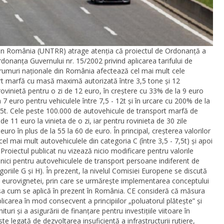
din România (UNTRR) atrage atenția că proiectul de Ordonanță a
donanța Guvernului nr. 15/2002 privind aplicarea tarifului de
e drumuri naționale din România afectează cel mai mult cele
rt marfă cu masă maximă autorizată între 3,5 tone și 12
rovinietă pentru o zi de 12 euro, în creștere cu 33% de la 9 euro
 7 euro pentru vehiculele între 7,5 - 12t și în urcare cu 200% de la
 7,5t. Cele peste 100.000 de autovehicule de transport marfă de
 de 11 euro la vinieta de o zi, iar pentru rovinieta de 30 zile
uro în plus de la 55 la 60 de euro. În principal, creșterea valorilor
el mai mult autovehiculele din categoria C (între 3,5 - 7,5t) și apoi
 Proiectul publicat nu vizează nicio modificare pentru valorile
 nici pentru autovehiculele de transport persoane indiferent de
oriile G și H). În prezent, la nivelul Comisiei Europene se discută
va eurovignetei, prin care se urmărește implementarea conceptului
așa cum se aplică în prezent în România. CE consideră că măsura
plicarea în mod consecvent a principiilor „poluatorul plătește” și
turi și a asigurării de finanțare pentru investițiile viitoare în
e legată de dezvoltarea insuficientă a infrastructurii rutiere,