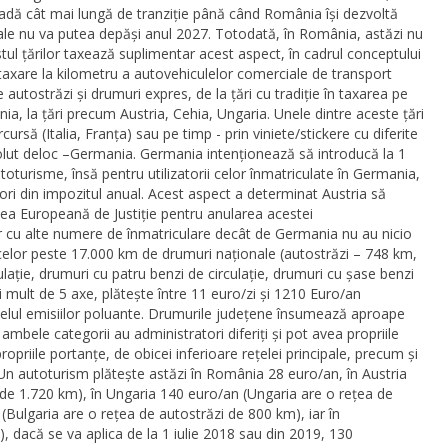
rioadă cât mai lungă de tranziție până când România își dezvoltă
tuale nu va putea depăși anul 2027. Totodată, în România, astăzi nu
stul țărilor taxează suplimentar acest aspect, în cadrul conceptului
 taxare la kilometru a autovehiculelor comerciale de transport
 autostrăzi și drumuri expres, de la țări cu tradiție în taxarea pe
ia, la țări precum Austria, Cehia, Ungaria. Unele dintre aceste țări
ursă (Italia, Franța) sau pe timp - prin viniete/stickere cu diferite
solut deloc –Germania. Germania intenționează să introducă la 1
oturisme, însă pentru utilizatorii celor înmatriculate în Germania,
alori din impozitul anual. Acest aspect a determinat Austria să
ea Europeană de Justiție pentru anularea acestei
lor cu alte numere de înmatriculare decât de Germania nu au nicio
a celor peste 17.000 km de drumuri naționale (autostrăzi – 748 km,
lație, drumuri cu patru benzi de circulație, drumuri cu șase benzi
i mult de 5 axe, plătește între 11 euro/zi și 1210 Euro/an
velul emisiilor poluante. Drumurile județene însumează aproape
bele categorii au administratori diferiți și pot avea propriile
i propriile portanțe, de obicei inferioare rețelei principale, precum și
. Un autoturism plătește astăzi în România 28 euro/an, în Austria
 de 1.720 km), în Ungaria 140 euro/an (Ungaria are o rețea de
(Bulgaria are o rețea de autostrăzi de 800 km), iar în
 dacă se va aplica de la 1 iulie 2018 sau din 2019, 130