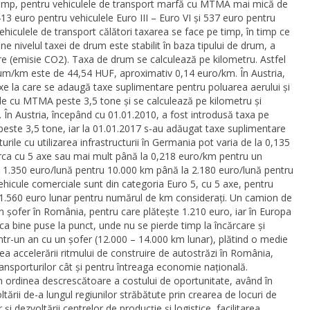
 timp, pentru vehiculele de transport marfă cu MTMA mai mică de
413 euro pentru vehiculele Euro III – Euro VI și 537 euro pentru
ehiculele de transport călători taxarea se face pe timp, în timp ce
e nivelul taxei de drum este stabilit în baza tipului de drum, a
are (emisie CO2). Taxa de drum se calculează pe kilometru. Astfel
drum/km este de 44,54 HUF, aproximativ 0,14 euro/km. În Austria,
axe la care se adaugă taxe suplimentare pentru poluarea aerului și
lele cu MTMA peste 3,5 tone și se calculează pe kilometru și
În Austria, începând cu 01.01.2010, a fost introdusă taxa pe
peste 3,5 tone, iar la 01.01.2017 s-au adăugat taxe suplimentare
rile cu utilizarea infrastructurii în Germania pot varia de la 0,135
ca cu 5 axe sau mai mult până la 0,218 euro/km pentru un
 1.350 euro/lună pentru 10.000 km până la 2.180 euro/lună pentru
hicule comerciale sunt din categoria Euro 5, cu 5 axe, pentru
 1.560 euro lunar pentru numărul de km considerați. Un camion de
 șofer în România, pentru care plătește 1.210 euro, iar în Europa
ica bine puse la punct, unde nu se pierde timp la încărcare și
tr-un an cu un șofer (12.000 – 14.000 km lunar), plătind o medie
 accelerării ritmului de construire de autostrăzi în România,
transporturilor cât și pentru întreaga economie națională.
n ordinea descrescătoare a costului de oportunitate, având în
tării de-a lungul regiunilor străbătute prin crearea de locuri de
și dezvoltării centrelor de producție și logistice, facilitarea