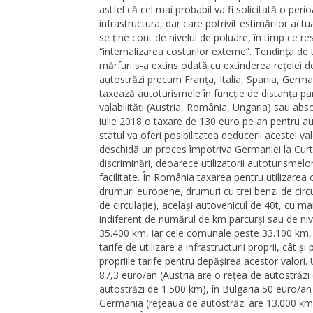
astfel că cel mai probabil va fi solicitată o pe
infrastructura, dar care potrivit estimărilor ac
se ține cont de nivelul de poluare, în timp ce re
“internalizarea costurilor externe”. Tendința de
mărfuri s-a extins odată cu extinderea rețelei de
autostrăzi precum Franța, Italia, Spania, German
taxează autoturismele în funcție de distanța parc
valabilități (Austria, România, Ungaria) sau ab
iulie 2018 o taxare de 130 euro pe an pentru aut
statul va oferi posibilitatea deducerii acestei v
deschidă un proces împotriva Germaniei la Curt
discriminări, deoarece utilizatorii autoturisme
facilitate. În România taxarea pentru utilizare
drumuri europene, drumuri cu trei benzi de circu
de circulație), același autovehicul de 40t, cu ma
indiferent de numărul de km parcurși sau de ni
35.400 km, iar cele comunale peste 33.100 km, am
tarife de utilizare a infrastructurii proprii, cât ș
propriile tarife pentru depășirea acestor valori
87,3 euro/an (Austria are o rețea de autostrăzi
autostrăzi de 1.500 km), în Bulgaria 50 euro/an 
Germania (rețeaua de autostrăzi are 13.000 km),