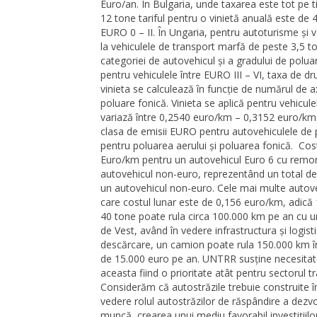
Euro/an. În Bulgaria, unde taxarea este tot pe
12 tone tariful pentru o vinietă anuală este de 
EURO 0 – II. În Ungaria, pentru autoturisme și v
la vehiculele de transport marfă de peste 3,5 ton
categoriei de autovehicul și a gradului de polu
pentru vehiculele între EURO III – VI, taxa de 
vinieta se calculează în funcție de numărul de 
poluare fonică. Vinieta se aplică pentru vehicu
variază între 0,2540 euro/km – 0,3152 euro/km. 
clasa de emisii EURO pentru autovehiculele de 
pentru poluarea aerului și poluarea fonică. Costu
Euro/km pentru un autovehicul Euro 6 cu remor
autovehicul non-euro, reprezentând un total de
un autovehicul non-euro. Cele mai multe autove
care costul lunar este de 0,156 euro/km, adică
40 tone poate rula circa 100.000 km pe an cu un
de Vest, având în vedere infrastructura și logist
descărcare, un camion poate rula 150.000 km în
de 15.000 euro pe an. UNTRR susține necesitatea
aceasta fiind o prioritate atât pentru sectorul 
Considerăm că autostrăzile trebuie construite î
vedere rolul autostrăzilor de răspândire a dezvol
muncă, crearea unui mediu favorabil investițiilor 