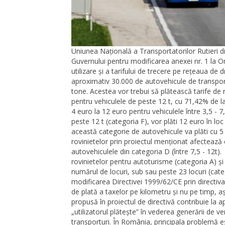
Uniunea Națională a Transportatorilor Rutieri 
Guvernului pentru modificarea anexei nr. 1 la Or
utilizare și a tarifului de trecere pe rețeaua d
aproximativ 30.000 de autovehicule de transpo
tone. Acestea vor trebui să plătească tarife de 
pentru vehiculele de peste 12 t, cu 71,42% de la
4 euro la 12 euro pentru vehiculele între 3,5 -
peste 12 t (categoria F), vor plăti 12 euro în loc
această categorie de autovehicule va plăti cu 5 e
rovinietelor prin proiectul menționat afectează c
autovehiculele din categoria D (între 7,5 - 12t).
rovinietelor pentru autoturisme (categoria A) și
numărul de locuri, sub sau peste 23 locuri (categ
modificarea Directivei 1999/62/CE prin directi
de plată a taxelor pe kilometru și nu pe timp, 
propusă în proiectul de directivă contribuie la a
„utilizatorul plătește” în vederea generării de veni
transporturi. În România, principala problemă est