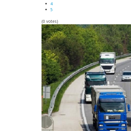
4
5
(0 votes)