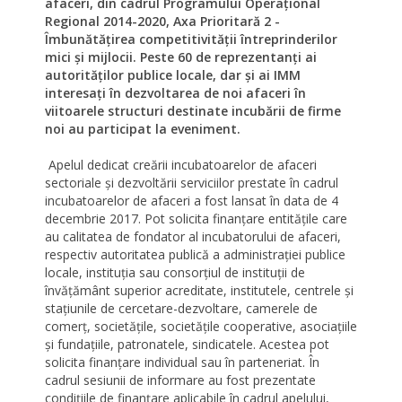
afaceri,
din cadrul Programului Operațional
Regional 2014-2020, Axa Prioritară 2 -
Îmbunătățirea competitivității întreprinderilor
mici şi mijlocii.
Peste 60 de reprezentanți ai
autorităților publice locale, dar și ai IMM
interesați în dezvoltarea de noi afaceri în
viitoarele structuri destinate incubării de firme
noi au participat la eveniment
.
Apelul dedicat creării incubatoarelor de afaceri
sectoriale și dezvoltării serviciilor prestate în cadrul
incubatoarelor de afaceri a fost lansat în data de 4
decembrie 2017. Pot solicita finanțare entitățile care
au calitatea de fondator al incubatorului de afaceri,
respectiv autoritatea publică a administrației publice
locale, instituția sau consorțiul de instituții de
învățământ superior acreditate, institutele, centrele și
stațiunile de cercetare-dezvoltare, camerele de
comerț, societățile, societățile cooperative, asociațiile
și fundațiile, patronatele, sindicatele. Acestea pot
solicita finanțare individual sau în parteneriat. În
cadrul sesiunii de informare au fost prezentate
condițiile de finanțare aplicabile în cadrul apelului,