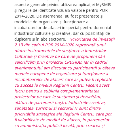
aspecte generale privind utilizarea aplicației MySMIS
și regulile de identitate vizuală valabile pentru POR
2014-2020. De asemenea, au fost prezentate și
modelele de organizare și funcționare a
incubatoarelor de afaceri în special pentru domeniul
industriilor culturale și creative, dar cu posibilități de
duplicare și în alte sectoare.
”
Prioritatea de investiții
2.1B din cadrul POR 2014-2020 reprezintă unul
dintre instrumentele de susținere a Industriilor
Culturale și Creative pe care ne propunem să-l
valorificăm prin proiectul CRE:HUB, iar în cadrul
evenimentului am discutat cu participanții și câteva
modele europene de organizare și funcționare a
incubatoarelor de afaceri care ar putea fi replicate
cu succes la nivelul Regiunii Centru. Facem acest
lucru pentru a sublinia complementaritatea
proiectelor pe care le susținem și dezvoltăm,
alături de partenerii noștri. Industriile creative,
sănătatea, turismul și sectorul IT sunt dintre
prioritățile strategice ale Regiunii Centru, care pot
fi valorificate de mediul de afaceri, în parteneriat
cu administrația publică locală, prin crearea și