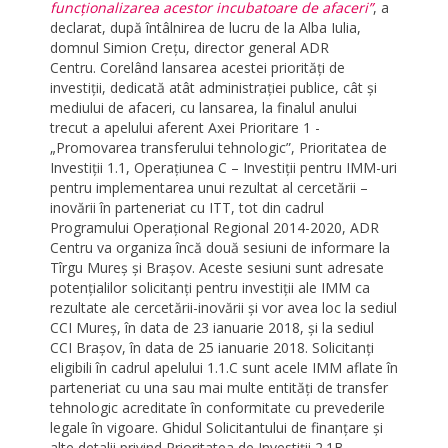
funcționalizarea acestor incubatoare de afaceri”
, a
declarat, după întâlnirea de lucru de la Alba Iulia,
domnul Simion Crețu, director general ADR
Centru. Corelând lansarea acestei priorități de
investiții, dedicată atât administrației publice, cât și
mediului de afaceri, cu lansarea, la finalul anului
trecut a apelului aferent Axei Prioritare 1 -
„Promovarea transferului tehnologic”, Prioritatea de
Investiții 1.1, Operațiunea C – Investiții pentru IMM-uri
pentru implementarea unui rezultat al cercetării –
inovării în parteneriat cu ITT, tot din cadrul
Programului Operațional Regional 2014-2020, ADR
Centru va organiza încă două sesiuni de informare la
Tîrgu Mureș și Brașov. Aceste sesiuni sunt adresate
potențialilor solicitanți pentru investiții ale IMM ca
rezultate ale cercetării-inovării și vor avea loc la sediul
CCI Mureș, în data de 23 ianuarie 2018, și la sediul
CCI Brașov, în data de 25 ianuarie 2018. Solicitanți
eligibili în cadrul apelului 1.1.C sunt acele IMM aflate în
parteneriat cu una sau mai multe entități de transfer
tehnologic acreditate în conformitate cu prevederile
legale în vigoare. Ghidul Solicitantului de finanțare și
alte detalii privind Prioritatea de Investiții 2.1B -