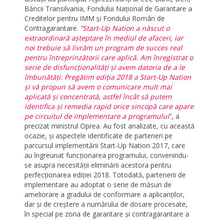
Băncii Transilvania, Fondului Național de Garantare a
Creditelor pentru IMM și Fondului Român de
Contragarantare.
”Start-Up Nation a născut o
extraordinară așteptare în mediul de afaceri, iar
noi trebuie să livrăm un program de succes real
pentru întreprinzătorii care aplică. Am înregistrat o
serie de disfuncționalități și avem datoria de a le
îmbunătăți. Pregătim ediția 2018 a Start-Up Nation
și vă propun să avem o comunicare mult mai
aplicată și concentrată, astfel încât să putem
identifica și remedia rapid orice sincopă care apare
pe circuitul de implementare a programului
”, a
precizat ministrul Oprea. Au fost analizate, cu această
ocazie, și aspectele identificate de parteneri pe
parcursul implementării Start-Up Nation 2017, care
au îngreunat funcționarea programului, convenindu-
se asupra necesității eliminării acestora pentru
perfecționarea ediției 2018. Totodată, partenerii de
implementare au adoptat o serie de măsuri de
ameliorare a gradului de conformare a aplicanților,
dar și de creștere a numărului de dosare procesate,
în special pe zona de garantare și contragarantare a