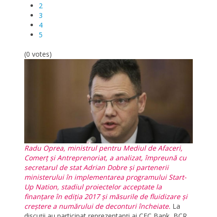
2
3
4
5
(0 votes)
Radu Oprea, ministrul pentru Mediul de Afaceri,
Comerț și Antreprenoriat, a analizat, împreună cu
secretarul de stat Adrian Dobre și partenerii
ministerului în implementarea programului Start-
Up Nation, stadiul proiectelor acceptate la
finanțare în ediția 2017 și măsurile de fluidizare și
creștere a numărului de deconturi încheiate.
La
discuții au participat reprezentanți ai CEC Bank, BCR,