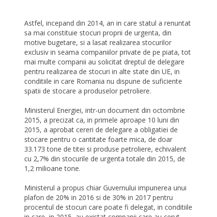
Astfel, incepand din 2014, an in care statul a renuntat
sa mai constituie stocuri proprii de urgenta, din
motive bugetare, si a lasat realizarea stocurilor
exclusiv in seama companiilor private de pe piata, tot
mai multe companii au solicitat dreptul de delegare
pentru realizarea de stocuri in alte state din UE, in
conditiile in care Romania nu dispune de suficiente
spatii de stocare a produselor petroliere.
Ministerul Energiei, intr-un document din octombrie
2015, a precizat ca, in primele aproape 10 luni din
2015, a aprobat cereri de delegare a obligatiei de
stocare pentru o cantitate foarte mica, de doar
33.173 tone de titei si produse petroliere, echivalent
cu 2,7% din stocurile de urgenta totale din 2015, de
1,2 milioane tone.
Ministerul a propus chiar Guvernului impunerea unui
plafon de 20% in 2016 si de 30% in 2017 pentru
procentul de stocuri care poate fi delegat, in conditiile
in care, in 2015, au existat companii care au cerut