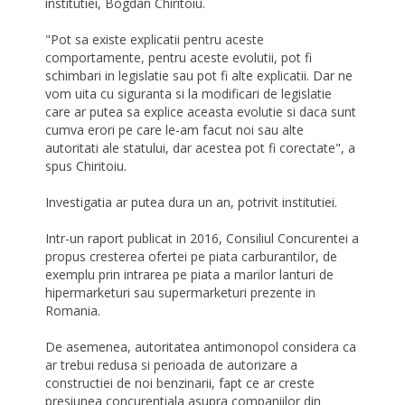
institutiei, Bogdan Chiritoiu.
"Pot sa existe explicatii pentru aceste
comportamente, pentru aceste evolutii, pot fi
schimbari in legislatie sau pot fi alte explicatii. Dar ne
vom uita cu siguranta si la modificari de legislatie
care ar putea sa explice aceasta evolutie si daca sunt
cumva erori pe care le-am facut noi sau alte
autoritati ale statului, dar acestea pot fi corectate", a
spus Chiritoiu.
Investigatia ar putea dura un an, potrivit institutiei.
Intr-un raport publicat in 2016, Consiliul Concurentei a
propus cresterea ofertei pe piata carburantilor, de
exemplu prin intrarea pe piata a marilor lanturi de
hipermarketuri sau supermarketuri prezente in
Romania.
De asemenea, autoritatea antimonopol considera ca
ar trebui redusa si perioada de autorizare a
constructiei de noi benzinarii, fapt ce ar creste
presiunea concurentiala asupra companiilor din