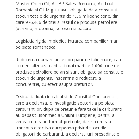
Master Chem Oil, Air BP Sales Romania, Air Toal
Romania si Oil Mig au avut obligatia de a constutui
stocuri totale de urgenta de 1,36 milioane tone, din
care 976.466 de titei si restul de produse petroliere
(benzina, motorina, kerosen si pacura).
Legislatia rigida impiedica intrarea companiilor mari
pe piata romanesca
Reducerea numarului de companii de talie mare, care
comercializeaza cantitati mai mari de 1.000 tone de
produse petroliere pe an si sunt obligate sa constituie
stocuri de urgenta, inseamna o reducere a
concurentei, cu efect asupra preturilor.
O situatia luata in calcul si de Consiliul Concurentei,
care a declansat o investigatie sectoriala pe piata
carburantilor, dupa ce preturile fara taxe la carburanti
au depasit usor media Uniunii Europene, pentru a
vedea cum s-au format preturile, dar si cum s-a
transpus directiva europeana privind stocurile
obligatorii de carburanti, a declarat luni presedintele