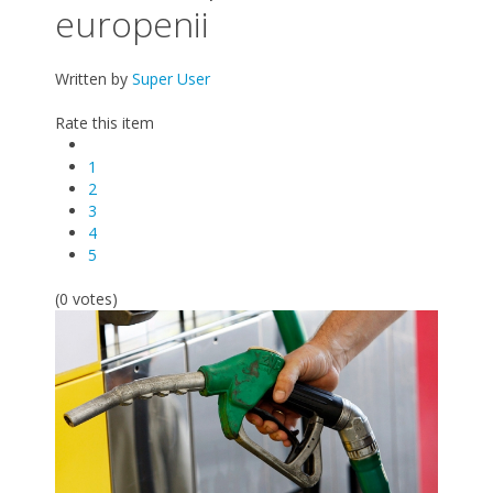
europenii
Written by
Super User
Rate this item
1
2
3
4
5
(0 votes)