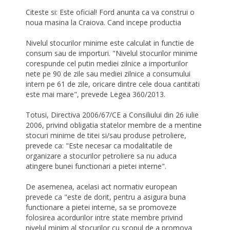
Citeste si: Este oficial! Ford anunta ca va construi o
noua masina la Craiova. Cand incepe productia
Nivelul stocurilor minime este calculat in functie de
consum sau de importuri. "Nivelul stocurilor minime
corespunde cel putin mediei zilnice a importurilor
nete pe 90 de zile sau mediei zilnice a consumului
intern pe 61 de zile, oricare dintre cele doua cantitati
este mai mare", prevede Legea 360/2013.
Totusi, Directiva 2006/67/CE a Consiliului din 26 iulie
2006, privind obligatia statelor membre de a mentine
stocuri minime de titei si/sau produse petroliere,
prevede ca: "Este necesar ca modalitatile de
organizare a stocurilor petroliere sa nu aduca
atingere bunei functionari a pietei interne".
De asemenea, acelasi act normativ european
prevede ca "este de dorit, pentru a asigura buna
functionare a pietei interne, sa se promoveze
folosirea acordurilor intre state membre privind
nivelul minim al stocurilor cu scopul de a promova