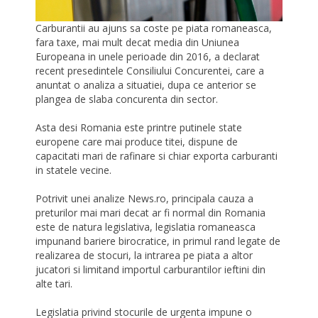
Carburantii au ajuns sa coste pe piata romaneasca,
fara taxe, mai mult decat media din Uniunea
Europeana in unele perioade din 2016, a declarat
recent presedintele Consiliului Concurentei, care a
anuntat o analiza a situatiei, dupa ce anterior se
plangea de slaba concurenta din sector.
Asta desi Romania este printre putinele state
europene care mai produce titei, dispune de
capacitati mari de rafinare si chiar exporta carburanti
in statele vecine.
Potrivit unei analize News.ro, principala cauza a
preturilor mai mari decat ar fi normal din Romania
este de natura legislativa, legislatia romaneasca
impunand bariere birocratice, in primul rand legate de
realizarea de stocuri, la intrarea pe piata a altor
jucatori si limitand importul carburantilor ieftini din
alte tari.
Legislatia privind stocurile de urgenta impune o